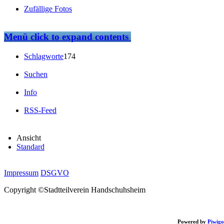
Zufällige Fotos
Menü
click to expand contents
Schlagworte
174
Suchen
Info
RSS-Feed
Ansicht
Standard
Impressum
DSGVO
Copyright ©Stadtteilverein Handschuhsheim
Powered by
Piwigo