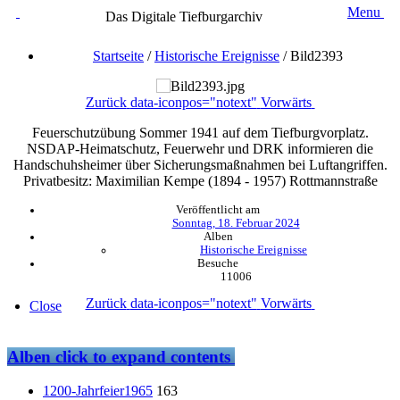
Menu
Das Digitale Tiefburgarchiv
Startseite
/
Historische Ereignisse
/
Bild2393
Zurück
data-iconpos="notext"
Vorwärts
Feuerschutzübung Sommer 1941 auf dem Tiefburgvorplatz.
NSDAP-Heimatschutz, Feuerwehr und DRK informieren die
Handschuhsheimer über Sicherungsmaßnahmen bei Luftangriffen.
Privatbesitz: Maximilian Kempe (1894 - 1957) Rottmannstraße
Veröffentlicht am
Sonntag, 18. Februar 2024
Alben
Historische Ereignisse
Besuche
11006
Zurück
data-iconpos="notext"
Vorwärts
Close
Alben
click to expand contents
1200-Jahrfeier1965
163