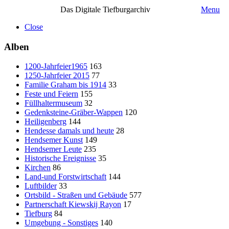
Das Digitale Tiefburgarchiv
Menu
Close
Alben
1200-Jahrfeier1965
163
1250-Jahrfeier 2015
77
Familie Graham bis 1914
33
Feste und Feiern
155
Füllhaltermuseum
32
Gedenksteine-Gräber-Wappen
120
Heiligenberg
144
Hendesse damals und heute
28
Hendsemer Kunst
149
Hendsemer Leute
235
Historische Ereignisse
35
Kirchen
86
Land-und Forstwirtschaft
144
Luftbilder
33
Ortsbild - Straßen und Gebäude
577
Partnerschaft Kiewskij Rayon
17
Tiefburg
84
Umgebung - Sonstiges
140