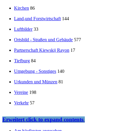
Kirchen
86
Land-und Forstwirtschaft
144
Luftbilder
33
Ortsbild - Straßen und Gebäude
577
Partnerschaft Kiewskij Rayon
17
Tiefburg
84
Umgebung - Sonstiges
140
Urkunden und Münzen
81
Vereine
198
Verkehr
57
Erweitert
click to expand contents
Am häufigsten angesehen