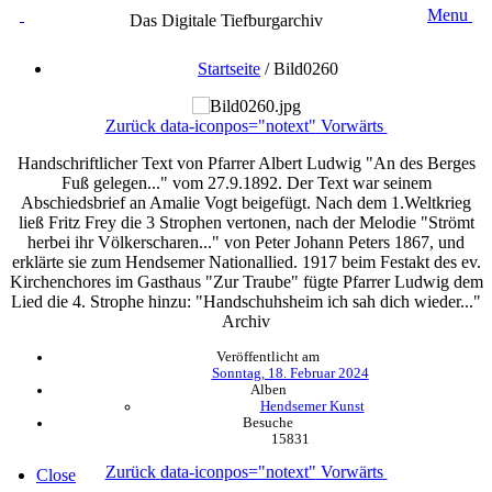
Menu
Das Digitale Tiefburgarchiv
Startseite
/
Bild0260
Zurück
data-iconpos="notext"
Vorwärts
Handschriftlicher Text von Pfarrer Albert Ludwig "An des Berges
Fuß gelegen..." vom 27.9.1892. Der Text war seinem
Abschiedsbrief an Amalie Vogt beigefügt. Nach dem 1.Weltkrieg
ließ Fritz Frey die 3 Strophen vertonen, nach der Melodie "Strömt
herbei ihr Völkerscharen..." von Peter Johann Peters 1867, und
erklärte sie zum Hendsemer Nationallied. 1917 beim Festakt des ev.
Kirchenchores im Gasthaus "Zur Traube" fügte Pfarrer Ludwig dem
Lied die 4. Strophe hinzu: "Handschuhsheim ich sah dich wieder..."
Archiv
Veröffentlicht am
Sonntag, 18. Februar 2024
Alben
Hendsemer Kunst
Besuche
15831
Zurück
data-iconpos="notext"
Vorwärts
Close