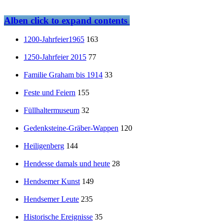
Alben
click to expand contents
1200-Jahrfeier1965
163
1250-Jahrfeier 2015
77
Familie Graham bis 1914
33
Feste und Feiern
155
Füllhaltermuseum
32
Gedenksteine-Gräber-Wappen
120
Heiligenberg
144
Hendesse damals und heute
28
Hendsemer Kunst
149
Hendsemer Leute
235
Historische Ereignisse
35